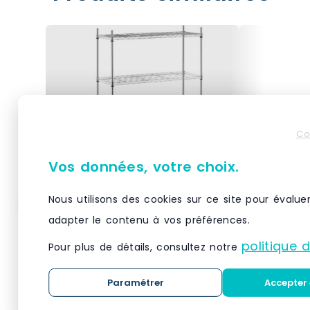
Co
Vos données, votre choix.
Nous utilisons des cookies sur ce site pour évalue
Helloshop26 – Étagère
Helloshop
adapter le contenu à vos préférences.
métallique chromée
métalliq
politique 
professionnel – 35 x 90 x
professio
Pour plus de détails, consultez notre
137 cm – 120 kg 14_0001534
137 cm – 
Matériau(x) Métal chromé,
Matériau(x)
– métal 3000187158980
– métal 
Paramétrer
Accepter 
plastiqueNombre de
plastiqueN
tablettes4Capacité de charge
tablettes4C