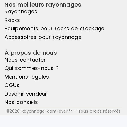
grillagés Re
Nos meilleurs rayonnages
tablette Ind
Rayonnages
Arrêtoirs d
verticaux Bacs euro ou bacs
Racks
plastiques, e
Équipements pour racks de stockage
Accessoires pour rayonnage
À propos de nous
Nous contacter
Qui sommes-nous ?
Mentions légales
CGUs
Devenir vendeur
Nos conseils
©2026 Rayonnage-cantilever.fr – Tous droits réservés