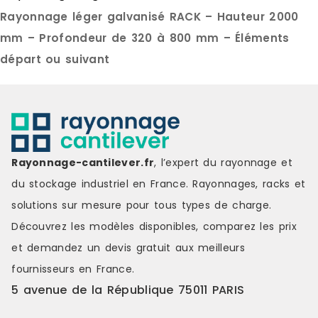
Profondeur : de 30 cm à 800 cm
cm Profonde
Rayonnage léger galvanisé RACK – Hauteur 2000
Capacité de charge : jusque 230
cm Capacité
kg par tablette et jusqu’à 1.500 kg
300 kg par t
mm – Profondeur de 320 à 800 mm – Éléments
par travée uniformément répartis
kg par trav
départ ou suivant
et selon configuration
répartis et 
CARACTÉRISTIQUES TECHNIQUES
CARACTÉRIS
Tablette : tôle pliée et soudée
Poteaux : pr
avec 4 connecteurs d’accroche
plastiques 
aux extrémités. FINITION Peinte
Tablettes :
(poteaux gris ou bleus, tablettes
assembler. 
grises) Galvanisée ACCESSOIREs
directement
Rayonnage-cantilever.fr
, l’expert du rayonnage et
Côtés Indicateurs d’allées Butées
latérales d
Séparations tôlées coulissantes
Constituées
du stockage industriel en France. Rayonnages, racks et
Renforts de tablettes Tiroirs
nombre est 
solutions sur mesure pour tous types de charge.
télescopiques à glissières Portes
profondeur 
avec serrure Bacs euro ou bacs
de tablettes
Découvrez les modèles disponibles, comparez les
prix
plastiques, etc.
naturel 0,2
et demandez un
devis gratuit
aux meilleurs
galvanisées
FINITION Pei
fournisseurs en France.
ACCESSOIRES
5 avenue de la République 75011 PARIS
laqués blan
Côtés Isore