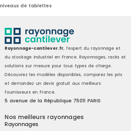
kg par tablette et jusqu’à 1.500 kg
300 kg par t
niveaux de tablettes
par travée uniformément répartis
kg par trav
et selon configuration
répartis et 
CARACTÉRISTIQUES TECHNIQUES
CARACTÉRIS
Tablette : tôle pliée et soudée
Poteaux : pr
avec 4 connecteurs d’accroche
plastiques 
aux extrémités. FINITION Peinte
Tablettes :
(poteaux gris ou bleus, tablettes
assembler. 
Rayonnage-cantilever.fr
, l’expert du rayonnage et
grises) Galvanisée ACCESSOIREs
directement
du stockage industriel en France. Rayonnages, racks et
Côtés Indicateurs d’allées Butées
latérales d
Séparations tôlées coulissantes
Constituées
solutions sur mesure pour tous types de charge.
Renforts de tablettes Tiroirs
nombre est 
Découvrez les modèles disponibles, comparez les
prix
télescopiques à glissières Portes
profondeur 
avec serrure Bacs euro ou bacs
de tablettes
et demandez un
devis gratuit
aux meilleurs
plastiques, etc.
naturel 0,2
fournisseurs en France.
galvanisées
FINITION Pei
5 avenue de la République 75011 PARIS
ACCESSOIRES
laqués blan
Nos meilleurs rayonnages
Côtés Isore
grillagés Re
Rayonnages
tablette Ind