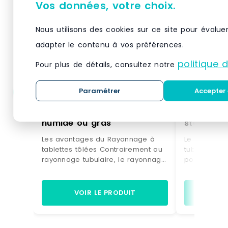
Vos données, votre choix.
Nous utilisons des cookies sur ce site pour évalue
adapter le contenu à vos préférences.
politique 
Pour plus de détails, consultez notre
Paramétrer
Accepter 
Rayonnage à tablettes
Rayonnage
tôlées adapté aux stockage
tubulaires conçu pour 
humide ou gras
stockage 
peu enco
Les avantages du Rayonnage à
Le rayonnag
tablettes tôlées Contrairement au
tubulaires e
rayonnage tubulaire, le rayonnage
pour le sto
à tablettes tôlées est plus adapté
et peu enco
aux stockage humide ou gras. De
cartons peu
plus, il est plus simple à modifier
plastique, p
VOIR LE PRODUIT
VO
en hauteur. Pour ces raisons son
mécaniques o
prix est plus élevé que le
documents d’
rayonnage léger tubulaire. Ce type
donc un typ