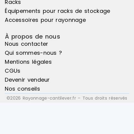
Racks
Arrêtoirs d
verticaux Bacs euro ou bacs
Équipements pour racks de stockage
plastiques, e
Accessoires pour rayonnage
À propos de nous
Nous contacter
Qui sommes-nous ?
Mentions légales
CGUs
Devenir vendeur
Nos conseils
©2026 Rayonnage-cantilever.fr – Tous droits réservés