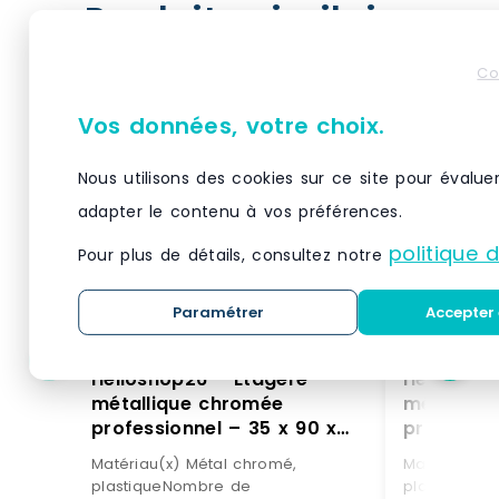
Produits similaires
Co
Vos données, votre choix.
Nous utilisons des cookies sur ce site pour évalue
adapter le contenu à vos préférences.
politique 
Pour plus de détails, consultez notre
Paramétrer
Accepter 
Helloshop26 – Étagère
Helloshop
métallique chromée
métalliq
professionnel – 35 x 90 x
professio
137 cm – 120 kg 14_0001534
137 cm – 
Matériau(x) Métal chromé,
Matériau(x)
– métal 3000187158980
– métal 
plastiqueNombre de
plastiqueN