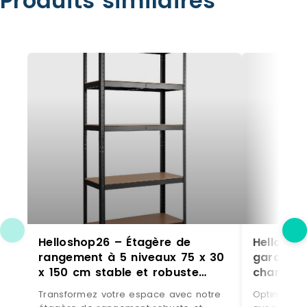
Produits similaires
Helloshop26 – Étagère de
Hellosho
rangement à 5 niveaux 75 x 30
garage 9
x 150 cm stable et robuste
charge m
design moderne en métal noir
multifon
Transformez votre espace avec notre
Optimisez 
20_0012058 – 3000227039781
acier ga