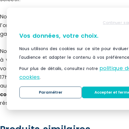
Nous accordons une attention particulière à
Continuer sa
l’origine de fabrication de nos produits, afin de
garantir leur qualité et leur conformité.
Vos données, votre choix.
Nous utilisons des cookies sur ce site pour évaluer
Nos conseillers sont disponibles pour répondre
l'audience et adapter le contenu à vos préférence
à vos questions ou vous accompagner dans
politique d
vos projets, du lundi au vendredi, de 8h30 à
Pour plus de détails, consultez notre
17h30. Vous pouvez nous joindre par téléphone
cookies
.
au
05 49 96 37 36
, par e-mail à
Paramétrer
Accepter et ferm
commercial@agenc-mag.com
, ou via nos
réseaux sociaux.