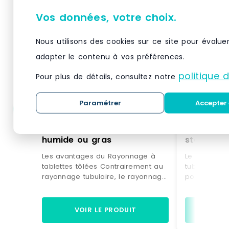
Vos données, votre choix.
Nous utilisons des cookies sur ce site pour évalue
adapter le contenu à vos préférences.
politique 
Pour plus de détails, consultez notre
Paramétrer
Accepter 
Rayonnage à tablettes
Rayonnage
tôlées adapté aux stockage
tubulaires conçu pour 
humide ou gras
stockage 
peu enco
Les avantages du Rayonnage à
Le rayonnag
tablettes tôlées Contrairement au
tubulaires e
rayonnage tubulaire, le rayonnage
pour le sto
à tablettes tôlées est plus adapté
et peu enco
aux stockage humide ou gras. De
cartons peu
plus, il est plus simple à modifier
plastique, p
VOIR LE PRODUIT
VO
en hauteur. Pour ces raisons son
mécaniques o
prix est plus élevé que le
documents d’