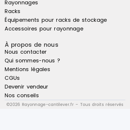
grillagés Re
Rayonnages
tablette Ind
Racks
Arrêtoirs d
verticaux Bacs euro ou bacs
Équipements pour racks de stockage
plastiques, e
Accessoires pour rayonnage
À propos de nous
Nous contacter
Qui sommes-nous ?
Mentions légales
CGUs
Devenir vendeur
Nos conseils
©2026 Rayonnage-cantilever.fr – Tous droits réservés