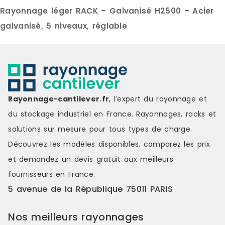
Profondeur : de 30 cm à 800 cm
cm Profonde
Rayonnage léger RACK – Galvanisé H2500 – Acier
Capacité de charge : jusque 230
cm Capacité
kg par tablette et jusqu’à 1.500 kg
300 kg par t
galvanisé, 5 niveaux, réglable
par travée uniformément répartis
kg par trav
et selon configuration
répartis et 
CARACTÉRISTIQUES TECHNIQUES
CARACTÉRIS
Tablette : tôle pliée et soudée
Poteaux : pr
avec 4 connecteurs d’accroche
plastiques 
aux extrémités. FINITION Peinte
Tablettes :
(poteaux gris ou bleus, tablettes
assembler. 
Rayonnage-cantilever.fr
, l’expert du rayonnage et
grises) Galvanisée ACCESSOIREs
directement
du stockage industriel en France. Rayonnages, racks et
Côtés Indicateurs d’allées Butées
latérales d
Séparations tôlées coulissantes
Constituées
solutions sur mesure pour tous types de charge.
Renforts de tablettes Tiroirs
nombre est 
Découvrez les modèles disponibles, comparez les
prix
télescopiques à glissières Portes
profondeur 
avec serrure Bacs euro ou bacs
de tablettes
et demandez un
devis gratuit
aux meilleurs
plastiques, etc.
naturel 0,2
fournisseurs en France.
galvanisées
FINITION Pei
5 avenue de la République 75011 PARIS
ACCESSOIRES
laqués blan
Nos meilleurs rayonnages
Côtés Isore