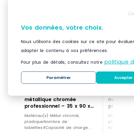
Co
Vos données, votre choix.
Nous utilisons des cookies sur ce site pour évalue
adapter le contenu à vos préférences.
politique 
Pour plus de détails, consultez notre
Paramétrer
Accepter 
Helloshop26 – Étagère
Helloshop
métallique chromée
métalliq
professionnel – 35 x 90 x
professio
137 cm – 120 kg 14_0001534
137 cm – 
Matériau(x) Métal chromé,
Matériau(x)
– métal 3000187158980
– métal 
plastiqueNombre de
plastiqueN
tablettes4Capacité de charge
tablettes4C
totale120 kgCapacité de charge
totale120 k