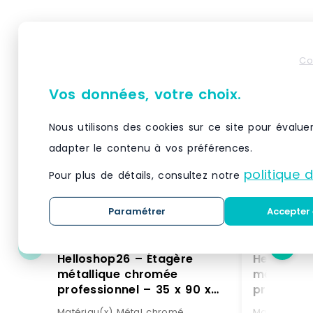
Produits similaires
Co
Vos données, votre choix.
Nous utilisons des cookies sur ce site pour évalue
adapter le contenu à vos préférences.
politique 
Pour plus de détails, consultez notre
Paramétrer
Accepter 
Helloshop26 – Étagère
Helloshop
métallique chromée
métalliq
professionnel – 35 x 90 x
professio
137 cm – 120 kg 14_0001534
137 cm – 
Matériau(x) Métal chromé,
Matériau(x)