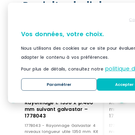
Produits similaires
Co
Vos données, votre choix.
Nous utilisons des cookies sur ce site pour évalue
adapter le contenu à vos préférences.
politique 
Pour plus de détails, consultez notre
Paramétrer
Accepter 
Rayonnage l. 1350 x p.400
Rayonnage
mm suivant galvastar –
mm suivan
1778043
1778041
1778043 - Rayonnage Galvastar 4
1778041 - R
niveaux longueur utile 1350 mm. Kit
niveaux longueu