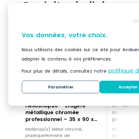
Produits similaires
Co
Vos données, votre choix.
Nous utilisons des cookies sur ce site pour évalue
adapter le contenu à vos préférences.
politique 
Pour plus de détails, consultez notre
Paramétrer
Accepter 
Helloshop26 – Étagère
Helloshop
métallique chromée
métalliq
professionnel – 35 x 90 x
professio
137 cm – 120 kg 14_0001534
137 cm – 
Matériau(x) Métal chromé,
Matériau(x)
– métal 3000187158980
– métal 
plastiqueNombre de
plastiqueN