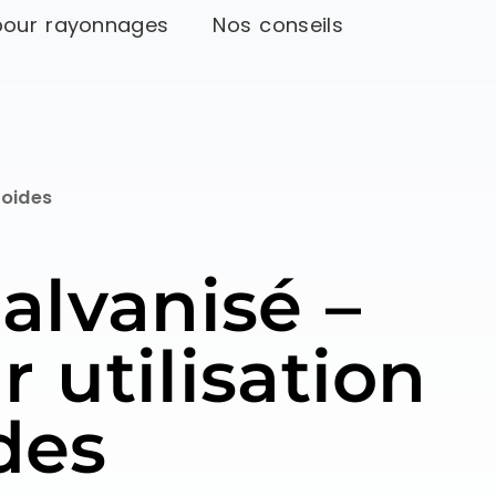
pour rayonnages
Nos conseils
roides
alvanisé –
 utilisation
des