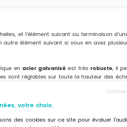
elles, et l’élément suivant ou terminaison d’un
un autre élément suivant si vous en avez plus
llique en
acier galvanisé
est très
robuste
, il 
es sont réglables sur toute la hauteur des éche
Continuer
 600 ; 700 ; 800 mm
nées, votre choix.
m
isons des cookies sur ce site pour évaluer l'aud