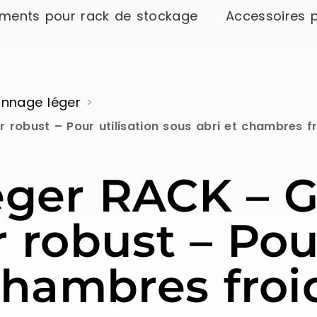
ments pour rack de stockage
Accessoires 
nnage léger
>
robust – Pour utilisation sous abri et chambres f
ger RACK – G
 robust – Pour
chambres froi