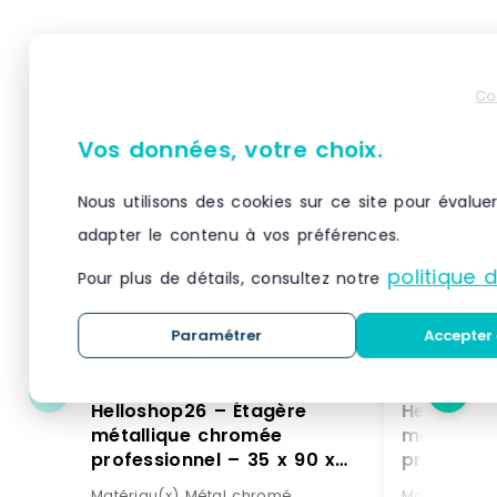
Produits similaires
Co
Vos données, votre choix.
Nous utilisons des cookies sur ce site pour évalue
adapter le contenu à vos préférences.
politique 
Pour plus de détails, consultez notre
Paramétrer
Accepter 
Helloshop26 – Étagère
Helloshop
métallique chromée
métalliq
professionnel – 35 x 90 x
professio
137 cm – 120 kg 14_0001534
137 cm – 
Matériau(x) Métal chromé,
Matériau(x)