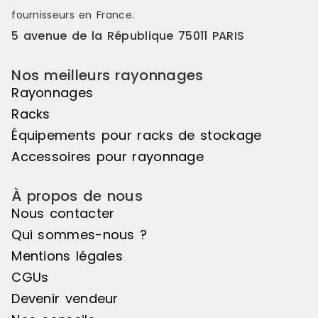
plastiques, etc.
naturel 0,2
fournisseurs en France.
galvanisées
FINITION Pei
5 avenue de la République 75011 PARIS
ACCESSOIRES
laqués blan
Nos meilleurs rayonnages
Côtés Isore
grillagés Re
Rayonnages
tablette Ind
Racks
Arrêtoirs d
verticaux Bacs euro ou bacs
Équipements pour racks de stockage
plastiques, e
Accessoires pour rayonnage
À propos de nous
Nous contacter
Qui sommes-nous ?
Mentions légales
CGUs
Devenir vendeur