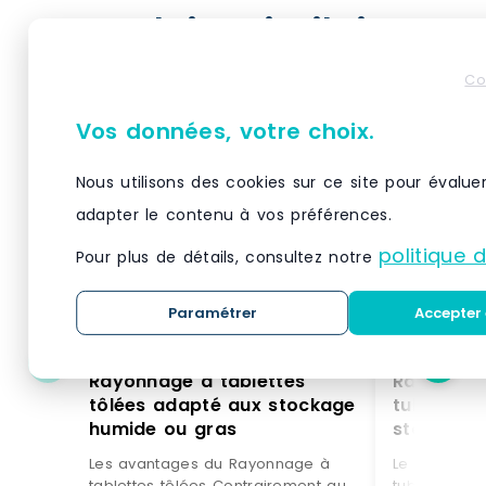
Produits similaires
Co
Vos données, votre choix.
Nous utilisons des cookies sur ce site pour évalue
adapter le contenu à vos préférences.
politique 
Pour plus de détails, consultez notre
Paramétrer
Accepter 
Rayonnage à tablettes
Rayonnage
tôlées adapté aux stockage
tubulaires conçu pour 
humide ou gras
stockage 
peu enco
Les avantages du Rayonnage à
Le rayonnag
tablettes tôlées Contrairement au
tubulaires e