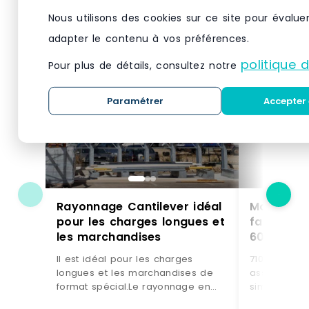
Nous utilisons des cookies sur ce site pour évalue
adapter le contenu à vos préférences.
politique 
Pour plus de détails, consultez notre
Paramétrer
Accepter 
Rayonnage Cantilever idéal
Montant 
pour les charges longues et
face neut
les marchandises
600 mm –
Il est idéal pour les charges
7108147 - Ha
longues et les marchandises de
assemblé a
format spécial.Le rayonnage en
simpleCapu
porte à faux permet une
sommetPossi