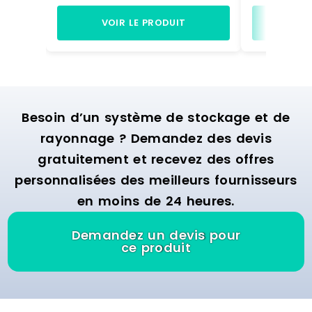
exploitation optimale de la surface
bras tous l
disponible et facilite l'accès aux
profil métal
VOIR LE PRODUIT
VO
marchandises. Il est idéal pour les
haute qualit
charges longues et les
base : 600 
marchandises de format spécial.
sol conseill
chevilles M8 
galva.
Besoin d’un système de stockage et de
rayonnage ? Demandez des devis
gratuitement et recevez des offres
personnalisées des meilleurs fournisseurs
en moins de 24 heures.
Demandez un devis pour
ce produit