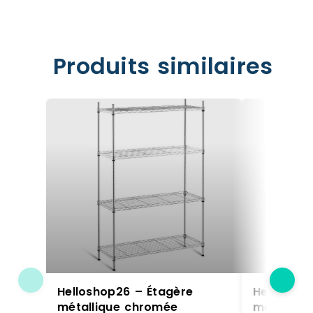
Produits similaires
Helloshop26 – Étagère
Helloshop
métallique chromée
métalliq