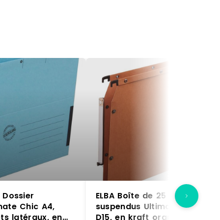
 Dossier
ELBA Boîte de 25 dossiers
mate Chic A4,
suspendus Ultimate A4, fond
ts latéraux, en
D15, en kraft orange –