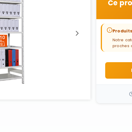
Ce pro
Produits
Notre cat
proches 