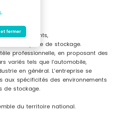
s
.
 étages,
 et fermer
utres contenants,
timiser l’espace de stockage.
tèle professionnelle, en proposant des
s variés tels que l’automobile,
ndustrie en général. L’entreprise se
ns aux spécificités des environnements
és de stockage.
mble du territoire national.