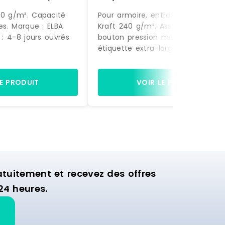
bleu –
3362949904748
40 g/m². Capacité
Pour armoire, entraxe de 330mm.
9
les. Marque : ELBA
Kraft 240 g/m². Assemblage par
n : 4-8 jours ouvrés
bouton pression métal. Porte-
étiquette extra-large (étiquettes
incluses). Capacité : 150 feuilles.
Marque : ELBA Délai de livraison :
jours ouvrés
LE PRODUIT
VOIR LE PRODUIT
uitement et recevez des offres
24 heures.