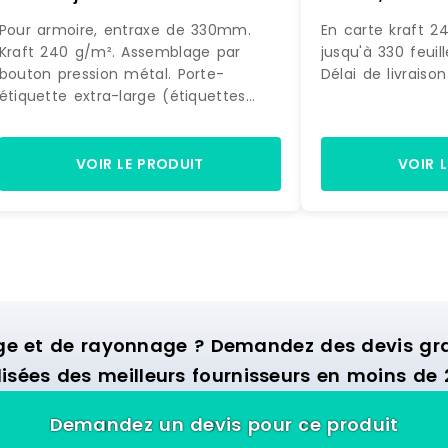
3362949904977
carte coloris 
Pour armoire, entraxe de 330mm.
En carte kraft 2
400203085155
Kraft 240 g/m². Assemblage par
jusqu'à 330 feuil
bouton pression métal. Porte-
Délai de livraiso
étiquette extra-large (étiquettes
incluses). Capacité : 100 feuilles.
Marque : ELBA Prix de livraison : 16.20
€ Délai de livraison : 1-3 jours ouvrés
VOIR LE PRODUIT
VOIR 
ge et de rayonnage ? Demandez des devis grat
isées des meilleurs fournisseurs en moins de 
Demandez un devis pour ce produit