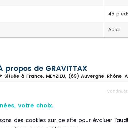
45 pied
Acier
À propos de GRAVITTAX
📌 Située à France, MEYZIEU, (69) Auvergne-Rhône-A
GRAVITTAX
est une société française active de
Continuer
conception, la fabrication et l’installation de 
industriel. Elle propose une vaste gamme de prod
nées, votre choix.
des rayonnages dynamiques pour bacs et p
isons des cookies sur ce site pour évaluer l'aud
des rayonnages statiques,