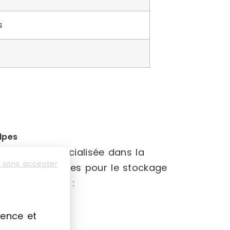
s
lpes
puis 2008, spécialisée dans la
 sans accepter
solutions complètes pour le stockage
uits, incluant :
alettes,
ience et