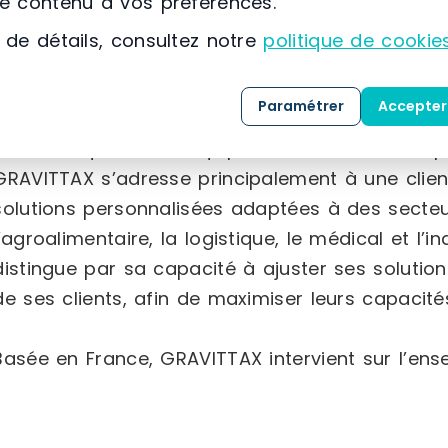
le contenu à vos préférences.
des racks à palettes,
 de détails, consultez notre
politique de cookie
des rayonnages mi-lourds et légers,
des mezzanines industrielles et magasins à
Paramétrer
Accepter
des rayonnages mobiles pour archives et a
ainsi que divers équipements destinés à op
GRAVITTAX s’adresse principalement à une clien
solutions personnalisées adaptées à des secteur
l’agroalimentaire, la logistique, le médical et l’i
distingue par sa capacité à ajuster ses solutio
de ses clients, afin de maximiser leurs capacit
Basée en France, GRAVITTAX intervient sur l’ense