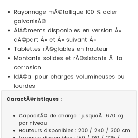
Rayonnage mÃ©tallique 100 % acier
galvanisÃ©
ÃlÃ©ments disponibles en version Â«
dÃ©part Â» et Â« suivant Â»
Tablettes rÃ©glables en hauteur
Montants solides et rÃ©sistants Ã la
corrosion
IdÃ©al pour charges volumineuses ou
lourdes
CaractÃ©ristiques :
CapacitÃ© de charge : jusquâÃ 670 kg
par niveau
Hauteurs disponibles : 200 / 240 / 300 cm
Largeurs disponibles : 150 / 180 / 225 /