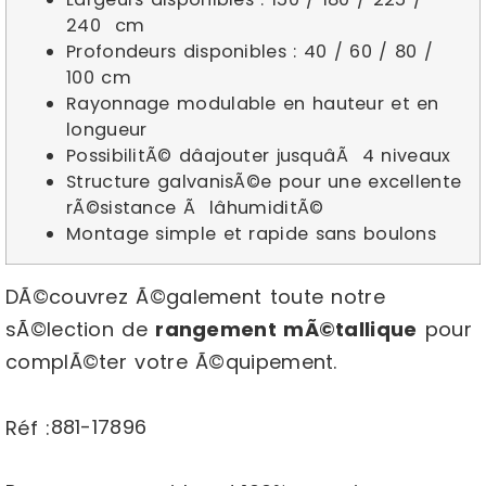
240 cm
Profondeurs disponibles : 40 / 60 / 80 /
100 cm
Rayonnage modulable en hauteur et en
longueur
PossibilitÃ© dâajouter jusquâÃ 4 niveaux
Structure galvanisÃ©e pour une excellente
rÃ©sistance Ã lâhumiditÃ©
Montage simple et rapide sans boulons
DÃ©couvrez Ã©galement toute notre
sÃ©lection de
rangement mÃ©tallique
pour
complÃ©ter votre Ã©quipement.
881-17896
Réf :