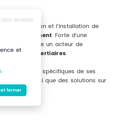
-Alpes
 sans accepter
mmercialisation et l’installation de
et au
rangement
. Forte d’une
 s’impose comme un acteur de
ience et
striels et tertiaires
.
s
.
et des besoins spécifiques de ses
produits ainsi que des solutions sur
 et fermer