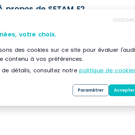
À propos de SETAM E2
📌 Située à France, SCIONZIER, (74) Auvergne-Rhône
Continuer
SETAM
est spécialisée dans la conception, la co
nées, votre choix.
solutions dédiées au
stockage
, au
classement
expertise développée depuis 1974, l’entreprise
isons des cookies sur ce site pour évaluer l'aud
référence dans l’
aménagement des espaces indu
le contenu à vos préférences.
 de détails, consultez notre
politique de cookie
Grâce à une maîtrise approfondie des métiers 
clients, SETAM propose une gamme complète de 
mesure, livrées
clé en main
.
Paramétrer
Accepter