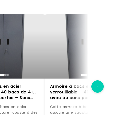
s en acier
Armoire à bacs en acier
– 40 bacs de 4 L,
verrouillable – 40 bacs de 4 
portes – Sans
avec ou sans portes – Sans
 / 84 x 1L
portes / Rouge / 40 x 4L
bacs en acier
Cette armoire à bacs en acier
cture robuste à des
associe une structure robuste à 