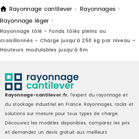
techniques : Couleur : noir
Matériaux : MDF Acier g
Rayonnage cantilever
Rayonnages
>
>
Matériaux : acier et MDF
Dimensions h
Dimensions hors tout : 75 x 30 x 150
180 cm Capacité portante de
Rayonnage léger
>
cm Poids : 11,82 kg Pieds en
chaque étage : 175
caoutchouc antidérapants 5
14,78 kg Contenu de la livraison : 1
Rayonnage tôlé – Fonds tôlés pleins ou
niveaux de rangement Surface
x Étagère à 5 éta
poudrée résistante à la rouille
d'instruction
croisillonnés – Charge jusqu’à 250 kg par niveau –
Arêtes arrondies pour plus de
7 jours ouvr
Hauteurs modulables jusqu’à 6m
sécurité Contenu de la livraison : 1
x Étagère de rangement 1 x Manuel
d'instructions Délai de livraison : 3-
7 jours ouvrés
Rayonnage-cantilever.fr
, l’expert du rayonnage et
du stockage industriel en France. Rayonnages, racks et
solutions sur mesure pour tous types de charge.
Découvrez les modèles disponibles, comparez les
prix
et demandez un
devis gratuit
aux meilleurs