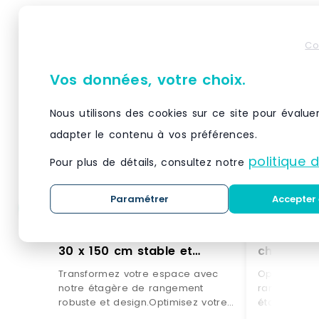
Co
Vos données, votre choix.
Nous utilisons des cookies sur ce site pour évalue
adapter le contenu à vos préférences.
politique 
Pour plus de détails, consultez notre
Paramétrer
Accepter 
Helloshop26 – Étagère de
Helloshop
rangement à 5 niveaux 75 x
garage 90
30 x 150 cm stable et
charge ma
robuste design moderne en
multifonc
Transformez votre espace avec
Optimisez v
métal noir 20_0012058 –
en acier 
notre étagère de rangement
rangement a
3000227039781
20_00120
robuste et design.Optimisez votre
étages ajust
30002270
organisation à la maison, au
chambre, le