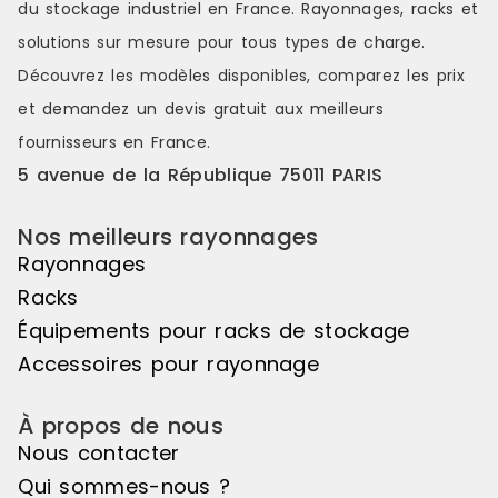
du stockage industriel en France. Rayonnages, racks et
couleurs s'étendant sur une belle
couleurs s'é
longueur de linéaire, ou encore de
longueur de
solutions sur mesure pour tous types de charge.
variations de hauteurs d'exposition
variations d
Découvrez les modèles disponibles, comparez les
prix
pour réaliser des mises en scène
pour réalis
distinctes et attrayantes. Le pas de
distinctes e
et demandez un
devis gratuit
aux meilleurs
50mm vous offre une véritable
50mm vous o
fournisseurs en France.
liberté d'utilisation. Veuillez noter
liberté d'uti
que cet élément suivant ne peut
que cet élé
5 avenue de la République 75011 PARIS
pas être utilisé de manière
pas être uti
autonome, il doit être associé à
autonome, il
Nos meilleurs rayonnages
l'élément de départ pour créer un
l'élément d
ensemble harmonieux. Couleur
ensemble ha
Rayonnages
principale : Noir, Matière principale
principale :
Racks
: Bois
: Bois
Équipements pour racks de stockage
Accessoires pour rayonnage
À propos de nous
Nous contacter
Qui sommes-nous ?