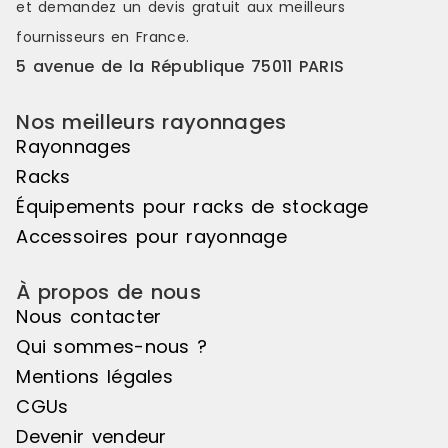
et demandez un
devis gratuit
aux meilleurs
plastiques, etc.
naturel 0,2
fournisseurs en France.
galvanisées
FINITION Pei
5 avenue de la République 75011 PARIS
ACCESSOIRES
laqués blan
Nos meilleurs rayonnages
Côtés Isore
grillagés Re
Rayonnages
tablette Ind
Racks
Arrêtoirs d
verticaux Bacs euro ou bacs
Équipements pour racks de stockage
plastiques, e
Accessoires pour rayonnage
À propos de nous
Nous contacter
Qui sommes-nous ?
Mentions légales
CGUs
Devenir vendeur