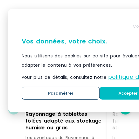
Produits similaires
Co
Vos données, votre choix.
Nous utilisons des cookies sur ce site pour évalue
adapter le contenu à vos préférences.
politique 
Pour plus de détails, consultez notre
Paramétrer
Accepter 
Rayonnage à tablettes
Rayonnage
tôlées adapté aux stockage
tubulaires conçu pour 
humide ou gras
stockage 
peu enco
Les avantages du Rayonnage à
Le rayonnag