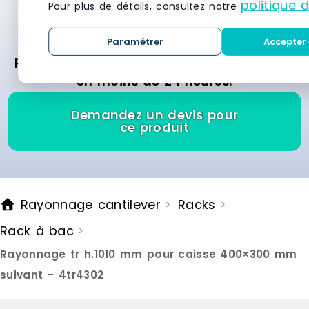
politique 
Pour plus de détails, consultez notre
rayonnage ? Demandez des devis
gratuitement et recevez des offres
Paramétrer
Accepter 
personnalisées des meilleurs fournisseurs
en moins de 24 heures.
Demandez un devis pour
ce produit
Rayonnage cantilever
Racks
>
>
Rack à bac
>
Rayonnage tr h.1010 mm pour caisse 400×300 mm
suivant – 4tr4302