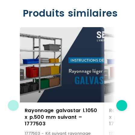
Produits similaires
Rayonnage galvastar l.1050
Rayonnage
x p.500 mm suivant –
x p.400 m
1777503
1777406
1777503 - Kit suivant rayonnage
1777406 - Ki