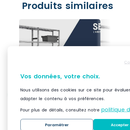
Produits similaires
Co
Vos données, votre choix.
Nous utilisons des cookies sur ce site pour évalue
adapter le contenu à vos préférences.
Rayonnage galvastar l.1050
Rayonnage
x p.500 mm suivant –
x p.400 m
politique 
Pour plus de détails, consultez notre
1777503
1777406
1777503 - Kit suivant rayonnage
1777406 - Ki
Paramétrer
Accepter 
métallique galvanisé avec - 8
Galvabacs a