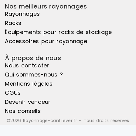
pas être utilisé de manière
pas être uti
Nos meilleurs rayonnages
autonome, il doit être associé à
autonome, il
Rayonnages
l'élément de départ pour créer un
l'élément d
ensemble harmonieux. Couleur
ensemble ha
Racks
principale : Noir, Matière principale
principale :
Équipements pour racks de stockage
: Bois
: Bois
Accessoires pour rayonnage
À propos de nous
Nous contacter
Qui sommes-nous ?
Mentions légales
CGUs
Devenir vendeur
Nos conseils
©2026 Rayonnage-cantilever.fr – Tous droits réservés