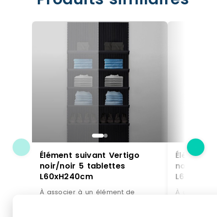
Élément suivant Vertigo
Élément s
noir/noir 5 tablettes
noir/noir 
L60xH240cm
L60xH24
À associer à un élément de
À associer 
départ Vertigo coordonné : une
départ Vert
solution évolutive permettant de
solution évo