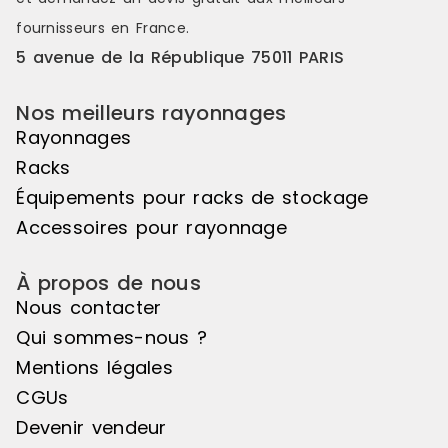
50mm vous offre une véritable
50mm vous o
fournisseurs en France.
liberté d'utilisation. Veuillez noter
liberté d'uti
que cet élément suivant ne peut
que cet élé
5 avenue de la République 75011 PARIS
pas être utilisé de manière
pas être uti
autonome, il doit être associé à
autonome, il
Nos meilleurs rayonnages
l'élément de départ pour créer un
l'élément d
ensemble harmonieux. Couleur
ensemble ha
Rayonnages
principale : Noir, Matière principale
principale :
Racks
: Bois
: Bois
Équipements pour racks de stockage
Accessoires pour rayonnage
À propos de nous
Nous contacter
Qui sommes-nous ?
Mentions légales
CGUs
Devenir vendeur