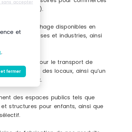
rge gamme d’accessoires pour commerces
 sans accepter
 chariots, etc.).
 vitrines d’affichage disponibles en
ience et
s aux entreprises et industries, ainsi
s
.
 manutention pour le transport de
es employés et des locaux, ainsi qu’un
 et fermer
uits dangereux.
nt des espaces publics tels que
 et structures pour enfants, ainsi que
électif.