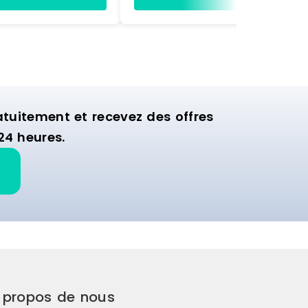
ette structure est
de suspension, cette structure es
nager la zone
idéale pour aménager la zone
ion de votre
murale d'exposition de votre
commerce.
uitement et recevez des offres
24 heures.
 propos de nous