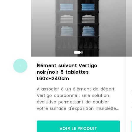
Élément suivant Vertigo
noir/noir 5 tablettes
L60xH240cm
À associer à un élément de départ
Vertigo coordonné : une solution
évolutive permettant de doubler
votre surface d'exposition muraleSe
fixe directement sur la structure
initiale : pour une pose simple et
astucieuseDesign différenciant :
VOIR LE PRODUIT