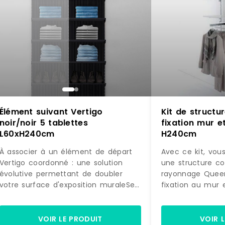
Élément suivant Vertigo
Kit de struct
noir/noir 5 tablettes
fixation mur et
L60xH240cm
H240cm
À associer à un élément de départ
Avec ce kit, vou
Vertigo coordonné : une solution
une structure c
évolutive permettant de doubler
rayonnage Quee
votre surface d'exposition muraleSe
fixation au mur 
fixe directement sur la structure
accessoires, ex
initiale : pour une pose simple et
la photo, prête 
astucieuseDesign différenciant :
Equipée de 4 éta
VOIR LE PRODUIT
VOIR 