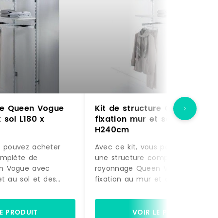
ure Queen Vogue
Kit de structure Queen Vogu
 sol L180 x
fixation mur et sol L180 x
H240cm
s pouvez acheter
Avec ce kit, vous pouvez acheter
omplète de
une structure complète de
n Vogue avec
rayonnage Queen Vogue avec
et au sol et des
fixation au mur et au sol et des
actement comme sur
accessoires, exactement comme
à être montée.
la photo, prête à être montée.
gères et de 2 bras
Equipée de 4 étagères et de 2 b
LE PRODUIT
VOIR LE PRODUIT