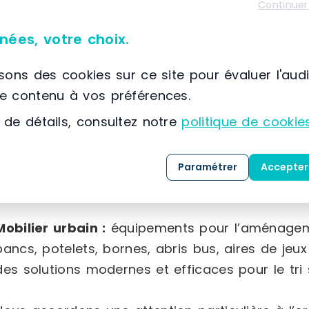
sortie de différentes tailles, ainsi qu’une la
Continuer
(paniers, séparateurs, broches, porte-étiquettes,
nées, votre choix.
Équipement intérieur :
mobilier d’accueil varié,
isons des cookies sur ce site pour évaluer l'aud
plusieurs formats, accessoires sanitaires adapté
le contenu à vos préférences.
que du matériel électoral.
 de détails, consultez notre
politique de cookie
Équipement industriel :
chariots et diables de
charges lourdes, protections pour la sécurité d
Paramétrer
Accepter
vaste choix de solutions de stockage pour prod
Mobilier urbain :
équipements pour l’aménageme
bancs, potelets, bornes, abris bus, aires de jeux
des solutions modernes et efficaces pour le tri s