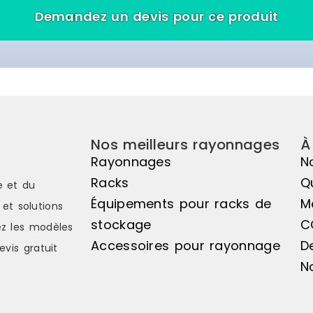
Demandez un devis pour ce produit
Nos meilleurs rayonnages
À
Rayonnages
N
Racks
Q
e et du
Équipements pour racks de
M
et solutions
stockage
C
z les modèles
Accessoires pour rayonnage
D
evis gratuit
N