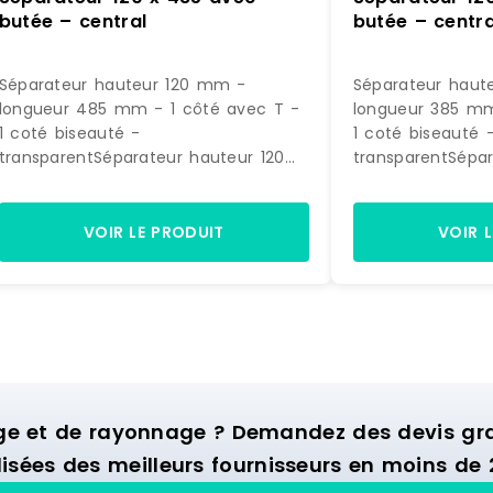
butée – central
butée – centra
Séparateur hauteur 120 mm -
Séparateur haut
longueur 485 mm - 1 côté avec T -
longueur 385 mm
1 coté biseauté -
1 coté biseauté 
transparentSéparateur hauteur 120
transparentSépar
mm - longueur 485 mm1 côté avec
mm - longueur 
T - 1 coté biseautépolycarbonate
T - 1 coté bisea
injecté 3 mm - transparent A clipser
injecté 3 mm - t
VOIR LE PRODUIT
VOIR 
sur rail Fabriqué en
sur rail Fabriqué
EU SPIVIT120/485 SPIVIT120/485
Référence : PS 1
Référence : PS 120048512 0000
Marque : SPI
Marque : SPI
ge et de rayonnage ? Demandez des devis grat
isées des meilleurs fournisseurs en moins de 