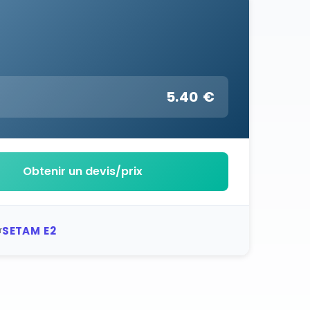
5.40 €
:
Obtenir un devis/prix
SETAM E2
r