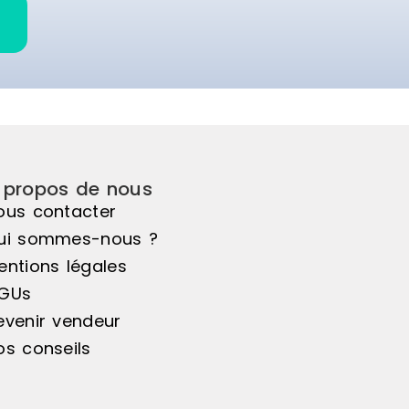
 propos de nous
ous contacter
ui sommes-nous ?
entions légales
GUs
evenir vendeur
os conseils