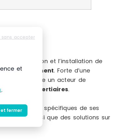
 sans accepter
-Alpes
mmercialisation et l’installation de
ience et
et au
rangement
. Forte d’une
 s’impose comme un acteur de
striels et tertiaires
.
s
.
et des besoins spécifiques de ses
 et fermer
produits ainsi que des solutions sur