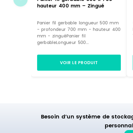
hauteur 400 mm – Zingué
Panier fil gerbable longueur 500 mm
- profondeur 700 mm - hauteur 400
mm - zinguéPanier fil
gerbableLongueur 500
mmProfondeur 700 mmHauteur 400
mmFinition: zinguée Peut être équipé
d'un porte-étiquette Fabrication en
VOIR LE PRODUIT
UE Référence : FP 0050070 40 ZN
Besoin d’un système de stocka
personnal