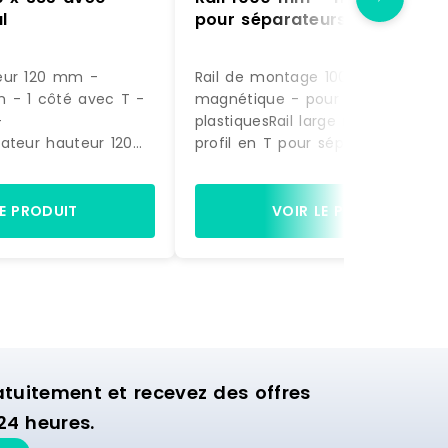
l
pour séparateurs
eur 120 mm -
Rail de montage 1000 mm -
 - 1 côté avec T -
magnétique - pour séparateurs
-
plastiquesRail large magnétique 
ateur hauteur 120
profil en T pour séparateurs
385 mm1 côté avec
plastiqueslongueur 1000 mm Blanc
utépolycarbonate
Fabriqué en EU RAILMAG Référence :
ransparent A clipser
RS 010001005 0000 Marque : SPI
LE PRODUIT
VOIR LE PRODUIT
 en EU SPIVIT120/385
20038512 0000
uitement et recevez des offres
24 heures.