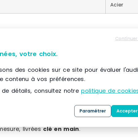
Acier
Continuer
À propos de SETAM E2
nées, votre choix.
📌 Située à France, SCIONZIER, (74) Auvergne-Rhône
SETAM
est spécialisée dans la conception, la co
isons des cookies sur ce site pour évaluer l'aud
solutions dédiées au
stockage
, au
classement
le contenu à vos préférences.
expertise développée depuis 1974, l’entreprise
 de détails, consultez notre
politique de cookie
référence dans l’
aménagement des espaces indu
Grâce à une maîtrise approfondie des métiers 
Paramétrer
Accepter
clients, SETAM propose une gamme complète de 
mesure, livrées
clé en main
.