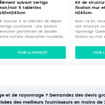
Élément suivant Vertigo
Kit de struct
noir/noir 5 tablettes
fixation mur et
L60xH240cm
H240cm
À associer à un élément de départ
Avec ce kit, vou
Vertigo coordonné : une solution
une structure c
évolutive permettant de doubler
rayonnage Quee
votre surface d'exposition muraleSe
fixation au mur 
fixe directement sur la structure
accessoires, ex
initiale : pour une pose simple et
la photo, prête 
astucieuseDesign différenciant :
Equipée de 4 éta
VOIR LE PRODUIT
VOIR 
donne beaucoup de caractère à
de suspension, c
votre univers de vente5 tablettes :
idéale pour amé
permet de jouer sur des mises en
murale d'exposit
scène de pliés et d'accessoires. Si
commerce.
l'effet obtenu avec l'élément de
départ Vertigo dans votre boutique
vous a convaincu et que vous
souhaitez maximiser son impact
ge et de rayonnage ? Demandez des devis grat
visuel, ne cherchez pas plus loin et
isées des meilleurs fournisseurs en moins de 
découvrez cet élément suivant