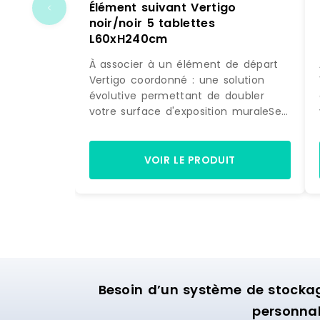
Élément suivant Vertigo
noir/noir 5 tablettes
L60xH240cm
À associer à un élément de départ
Vertigo coordonné : une solution
évolutive permettant de doubler
votre surface d'exposition muraleSe
fixe directement sur la structure
initiale : pour une pose simple et
astucieuseDesign différenciant :
VOIR LE PRODUIT
donne beaucoup de caractère à
votre univers de vente5 tablettes :
permet de jouer sur des mises en
scène de pliés et d'accessoires. Si
l'effet obtenu avec l'élément de
départ Vertigo dans votre boutique
vous a convaincu et que vous
souhaitez maximiser son impact
Besoin d’un système de stocka
visuel, ne cherchez pas plus loin et
personnal
découvrez cet élément suivant