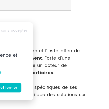
 sans accepter
-Alpes
mmercialisation et l’installation de
ience et
et au
rangement
. Forte d’une
 s’impose comme un acteur de
s
.
striels et tertiaires
.
et des besoins spécifiques de ses
 et fermer
produits ainsi que des solutions sur