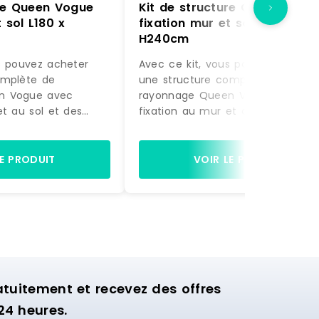
ure Queen Vogue
Kit de structure Queen Vogu
 sol L180 x
fixation mur et sol L180 x
H240cm
s pouvez acheter
Avec ce kit, vous pouvez acheter
omplète de
une structure complète de
n Vogue avec
rayonnage Queen Vogue avec
et au sol et des
fixation au mur et au sol et des
actement comme sur
accessoires, exactement comme
à être montée.
la photo, prête à être montée.
gères et de 2 bras
Equipée de 4 étagères et de 2 b
LE PRODUIT
VOIR LE PRODUIT
ette structure est
de suspension, cette structure es
nager la zone
idéale pour aménager la zone
ion de votre
murale d'exposition de votre
commerce.
uitement et recevez des offres
24 heures.