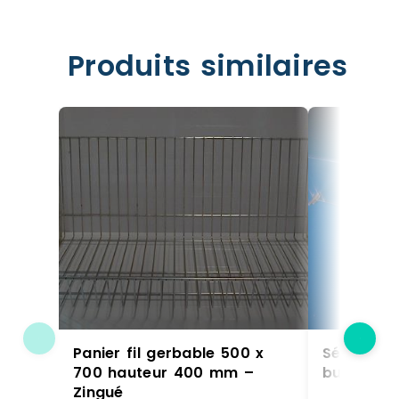
Produits similaires
Panier fil gerbable 500 x
Séparateu
700 hauteur 400 mm –
butée – c
Zingué