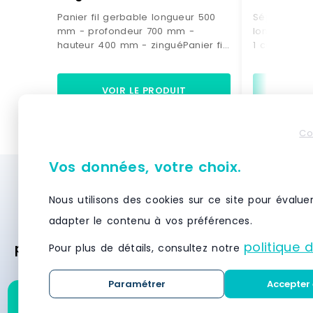
Panier fil gerbable longueur 500
Séparateur 
mm - profondeur 700 mm -
longueur 38
hauteur 400 mm - zinguéPanier fil
1 coté bisea
gerbableLongueur 500
transparent
mmProfondeur 700 mmHauteur
mm - longu
400 mmFinition: zinguée Peut être
avec T - 1 c
VOIR LE PRODUIT
VO
équipé d'un porte-
biseautépol
étiquette Fabrication en UE
mm - transp
Référence : FP 0050070 40 ZN
rail Fabriqu
Co
Référence :
Marque : SP
Vos données, votre choix.
Besoin d’un système de stockage et de
Nous utilisons des cookies sur ce site pour évalue
rayonnage ? Demandez des devis
adapter le contenu à vos préférences.
gratuitement et recevez des offres
politique 
personnalisées des meilleurs fournisseurs
Pour plus de détails, consultez notre
en moins de 24 heures.
Paramétrer
Accepter 
Demandez un devis pour