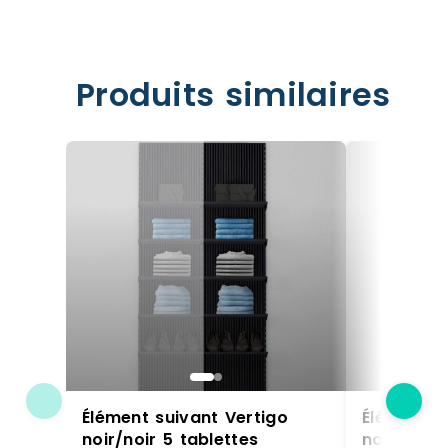
Produits similaires
Élément suivant Vertigo
Élément s
noir/noir 5 tablettes
noir/noir 