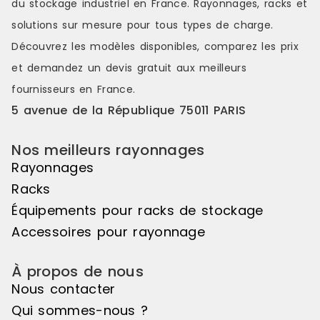
du stockage industriel en France. Rayonnages, racks et
couleurs s'étendant sur une belle
couleurs s'é
longueur de linéaire, ou encore de
longueur de
solutions sur mesure pour tous types de charge.
variations de hauteurs d'exposition
variations d
Découvrez les modèles disponibles, comparez les
prix
pour réaliser des mises en scène
pour réalis
distinctes et attrayantes. Le pas de
distinctes e
et demandez un
devis gratuit
aux meilleurs
50mm vous offre une véritable
50mm vous o
fournisseurs en France.
liberté d'utilisation. Veuillez noter
liberté d'uti
que cet élément suivant ne peut
que cet élé
5 avenue de la République 75011 PARIS
pas être utilisé de manière
pas être uti
autonome, il doit être associé à
autonome, il
Nos meilleurs rayonnages
l'élément de départ pour créer un
l'élément d
ensemble harmonieux. Couleur
ensemble ha
Rayonnages
principale : Noir, Matière principale
principale :
Racks
: Bois
: Bois
Équipements pour racks de stockage
Accessoires pour rayonnage
À propos de nous
Nous contacter
Qui sommes-nous ?