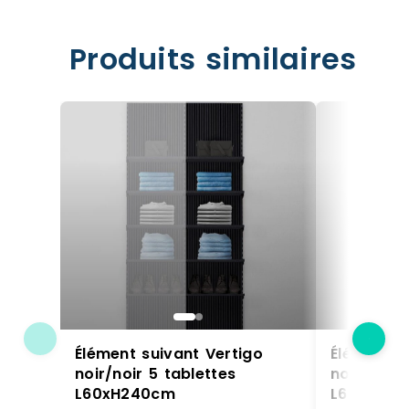
Produits similaires
Élément suivant Vertigo
Élément s
noir/noir 5 tablettes
noir/noir 
L60xH240cm
L60xH24