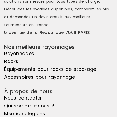
solutions sur mesure pour tous types de charge.
variations de hauteurs d'exposition
variations d
Découvrez les modèles disponibles, comparez les
prix
pour réaliser des mises en scène
pour réalis
distinctes et attrayantes. Le pas de
distinctes e
et demandez un
devis gratuit
aux meilleurs
50mm vous offre une véritable
50mm vous o
fournisseurs en France.
liberté d'utilisation. Veuillez noter
liberté d'uti
que cet élément suivant ne peut
que cet élé
5 avenue de la République 75011 PARIS
pas être utilisé de manière
pas être uti
autonome, il doit être associé à
autonome, il
Nos meilleurs rayonnages
l'élément de départ pour créer un
l'élément d
ensemble harmonieux. Couleur
ensemble ha
Rayonnages
principale : Noir, Matière principale
principale :
Racks
: Bois
: Bois
Équipements pour racks de stockage
Accessoires pour rayonnage
À propos de nous
Nous contacter
Qui sommes-nous ?
Mentions légales