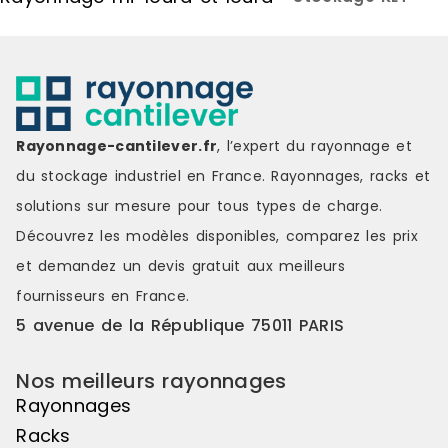
traçabilité et amélioration
traçabilité 
continue. Marque : SimonRack
continue. M
Couleur : blue Matière : metal
Couleur : bl
Délai de livraison : 8-14 jours
Délai de livr
ouvrés
ouvrés
Rayonnage-cantilever.fr
, l’expert du rayonnage et
du stockage industriel en France. Rayonnages, racks et
solutions sur mesure pour tous types de charge.
Découvrez les modèles disponibles, comparez les
prix
et demandez un
devis gratuit
aux meilleurs
fournisseurs en France.
5 avenue de la République 75011 PARIS
Nos meilleurs rayonnages
Rayonnages
Racks