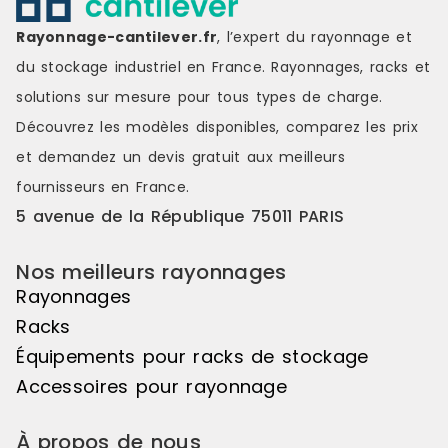
voie à la création de symétries
voie à la cr
visuelles saisissantes, de jeux de
visuelles sa
Rayonnage-cantilever.fr
, l’expert du rayonnage et
couleurs s'étendant sur une belle
couleurs s'é
longueur de linéaire, ou encore de
longueur de
du stockage industriel en France. Rayonnages, racks et
variations de hauteurs d'exposition
variations d
solutions sur mesure pour tous types de charge.
pour réaliser des mises en scène
pour réalis
distinctes et attrayantes. Le pas de
distinctes e
Découvrez les modèles disponibles, comparez les
prix
50mm vous offre une véritable
50mm vous o
et demandez un
devis gratuit
aux meilleurs
liberté d'utilisation. Veuillez noter
liberté d'uti
que cet élément suivant ne peut
que cet élé
fournisseurs en France.
pas être utilisé de manière
pas être uti
5 avenue de la République 75011 PARIS
autonome, il doit être associé à
autonome, il
l'élément de départ pour créer un
l'élément d
ensemble harmonieux. Couleur
ensemble ha
Nos meilleurs rayonnages
principale : Noir, Matière principale
principale :
Rayonnages
: Bois
: Bois
Racks
Équipements pour racks de stockage
Accessoires pour rayonnage
À propos de nous