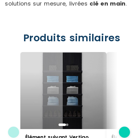
solutions sur mesure, livrées
clé en main
.
Produits similaires
Élément suivant Vertigo
Élément s