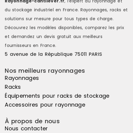
Rayonnage-cantilever.fr
, l’expert du rayonnage et
visuelles saisissantes, de jeux de
visuelles sa
du stockage industriel en France. Rayonnages, racks et
couleurs s'étendant sur une belle
couleurs s'é
longueur de linéaire, ou encore de
longueur de
solutions sur mesure pour tous types de charge.
variations de hauteurs d'exposition
variations d
Découvrez les modèles disponibles, comparez les
prix
pour réaliser des mises en scène
pour réalis
distinctes et attrayantes. Le pas de
distinctes e
et demandez un
devis gratuit
aux meilleurs
50mm vous offre une véritable
50mm vous o
fournisseurs en France.
liberté d'utilisation. Veuillez noter
liberté d'uti
que cet élément suivant ne peut
que cet élé
5 avenue de la République 75011 PARIS
pas être utilisé de manière
pas être uti
autonome, il doit être associé à
autonome, il
Nos meilleurs rayonnages
l'élément de départ pour créer un
l'élément d
ensemble harmonieux. Couleur
ensemble ha
Rayonnages
principale : Noir, Matière principale
principale :
Racks
: Bois
: Bois
Équipements pour racks de stockage
Accessoires pour rayonnage
À propos de nous
Nous contacter