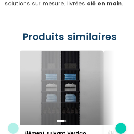
solutions sur mesure, livrées
clé en main
.
Produits similaires
Élément suivant Vertigo
Élément s