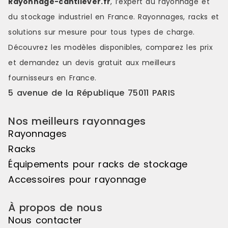
Rayonnage-cantilever.fr
, l’expert du rayonnage et
visuelles saisissantes, de jeux de
visuelles sa
du stockage industriel en France. Rayonnages, racks et
couleurs s'étendant sur une belle
couleurs s'é
longueur de linéaire, ou encore de
longueur de
solutions sur mesure pour tous types de charge.
variations de hauteurs d'exposition
variations d
Découvrez les modèles disponibles, comparez les
prix
pour réaliser des mises en scène
pour réalis
distinctes et attrayantes. Le pas de
distinctes e
et demandez un
devis gratuit
aux meilleurs
50mm vous offre une véritable
50mm vous o
fournisseurs en France.
liberté d'utilisation. Veuillez noter
liberté d'uti
que cet élément suivant ne peut
que cet élé
5 avenue de la République 75011 PARIS
pas être utilisé de manière
pas être uti
autonome, il doit être associé à
autonome, il
Nos meilleurs rayonnages
l'élément de départ pour créer un
l'élément d
ensemble harmonieux. Couleur
ensemble ha
Rayonnages
principale : Noir, Matière principale
principale :
Racks
: Bois
: Bois
Équipements pour racks de stockage
Accessoires pour rayonnage
À propos de nous
Nous contacter