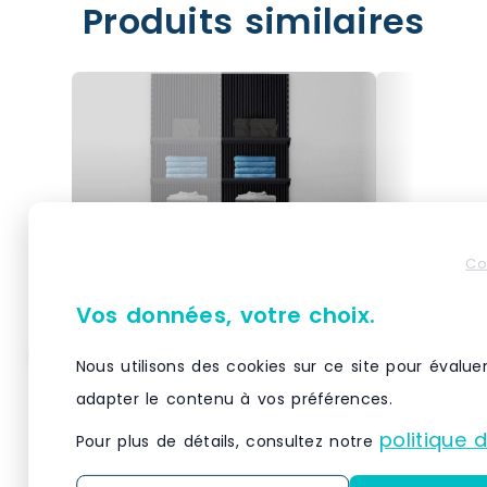
Produits similaires
Co
Vos données, votre choix.
Nous utilisons des cookies sur ce site pour évalue
Élément suivant Vertigo
Élément s
noir/noir 5 tablettes
noir/noir 
adapter le contenu à vos préférences.
L60xH240cm
L60xH24
politique 
Pour plus de détails, consultez notre
À associer à un élément de
À associer 
départ Vertigo coordonné : une
départ Vert