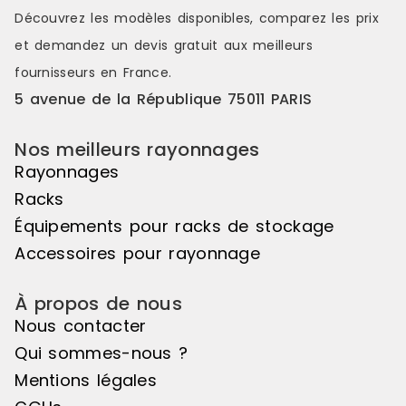
distinctes et attrayantes. Le pas de
distinctes e
Découvrez les modèles disponibles, comparez les
prix
50mm vous offre une véritable
50mm vous o
et demandez un
devis gratuit
aux meilleurs
liberté d'utilisation. Veuillez noter
liberté d'uti
que cet élément suivant ne peut
que cet élé
fournisseurs en France.
pas être utilisé de manière
pas être uti
5 avenue de la République 75011 PARIS
autonome, il doit être associé à
autonome, il
l'élément de départ pour créer un
l'élément d
ensemble harmonieux. Couleur
ensemble ha
Nos meilleurs rayonnages
principale : Noir, Matière principale
principale :
Rayonnages
: Bois
: Bois
Racks
Équipements pour racks de stockage
Accessoires pour rayonnage
À propos de nous
Nous contacter
Qui sommes-nous ?
Mentions légales