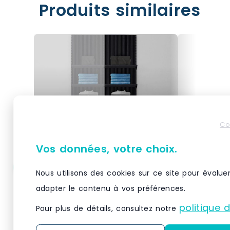
Produits similaires
Co
Vos données, votre choix.
Nous utilisons des cookies sur ce site pour évalue
Élément suivant Vertigo
Élément s
noir/noir 5 tablettes
noir/noir 
adapter le contenu à vos préférences.
L60xH240cm
L60xH24
politique 
Pour plus de détails, consultez notre
À associer à un élément de
À associer 
départ Vertigo coordonné : une
départ Vert