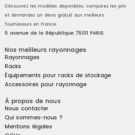
distinctes et attrayantes. Le pas de
distinctes e
Découvrez les modèles disponibles, comparez les
prix
50mm vous offre une véritable
50mm vous o
et demandez un
devis gratuit
aux meilleurs
liberté d'utilisation. Veuillez noter
liberté d'uti
que cet élément suivant ne peut
que cet élé
fournisseurs en France.
pas être utilisé de manière
pas être uti
5 avenue de la République 75011 PARIS
autonome, il doit être associé à
autonome, il
l'élément de départ pour créer un
l'élément d
ensemble harmonieux. Couleur
ensemble ha
Nos meilleurs rayonnages
principale : Noir, Matière principale
principale :
Rayonnages
: Bois
: Bois
Racks
Équipements pour racks de stockage
Accessoires pour rayonnage
À propos de nous
Nous contacter
Qui sommes-nous ?
Mentions légales