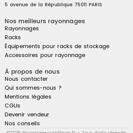
que cet élément suivant ne peut
que cet élé
5 avenue de la République 75011 PARIS
pas être utilisé de manière
pas être uti
autonome, il doit être associé à
autonome, il
Nos meilleurs rayonnages
l'élément de départ pour créer un
l'élément d
ensemble harmonieux. Couleur
ensemble ha
Rayonnages
principale : Noir, Matière principale
principale :
Racks
: Bois
: Bois
Équipements pour racks de stockage
Accessoires pour rayonnage
À propos de nous
Nous contacter
Qui sommes-nous ?
Mentions légales
CGUs
Devenir vendeur
Nos conseils
©2026 Rayonnage-cantilever.fr – Tous droits réservés