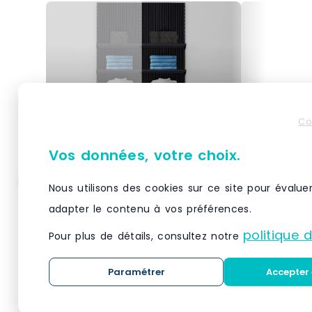
Co
Vos données, votre choix.
Nous utilisons des cookies sur ce site pour évalue
Élément suivant Vertigo
Élément s
noir/noir 5 tablettes
noir/noir 
adapter le contenu à vos préférences.
L60xH240cm
L60xH24
politique 
Pour plus de détails, consultez notre
À associer à un élément de
À associer 
départ Vertigo coordonné : une
départ Vert
Paramétrer
Accepter 
solution évolutive permettant de
solution évo
doubler votre surface d'exposition
doubler votr
muraleSe fixe directement sur la
muraleSe fix