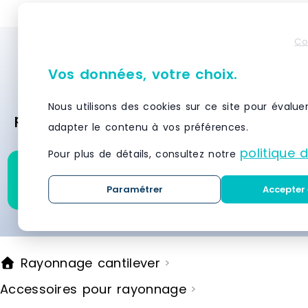
Les montant
revêtement 
confère au r
Co
aspect mode
Besoin d’un système de stockage et de
matConvient
diamètre du
Vos données, votre choix.
rayonnage ? Demandez des devis
max. Montag
gratuitement et recevez des offres
le comptoirL
Nous utilisons des cookies sur ce site pour évalue
de montage 
personnalisées des meilleurs fournisseurs
de livraison
adapter le contenu à vos préférences.
en moins de 24 heures.
livraison : 1
politique 
Pour plus de détails, consultez notre
Demandez un devis pour
ce produit
Paramétrer
Accepter 
Rayonnage cantilever
>
Accessoires pour rayonnage
>