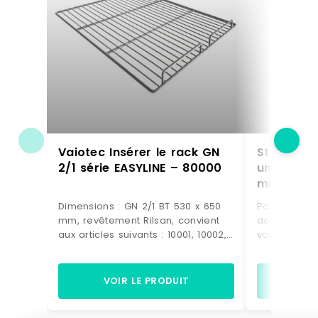
Vaiotec Insérer le rack GN
Stalgast 
2/1 série EASYLINE – 80000
une rangé
mm – BE0
Dimensions : GN 2/1 BT 530 x 650
Pour un ran
mm, revêtement Rilsan, convient
de main des
aux articles suivants : 10001, 10002,
vous recomm
10003, 10004 Marque : Vaiotec
verres pour
Délai de livraison : 7-10 jours
maximal de 
ouvrés
verres peut
VOIR LE PRODUIT
VO
exemple da
intérieures 