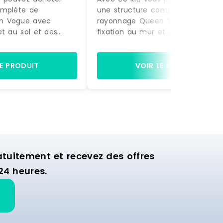
omplète de
une structure complète de
n Vogue avec
rayonnage Queen Vogue avec
et au sol et des
fixation au mur et au sol et des
actement comme sur
accessoires, exactement comme
à être montée.
la photo, prête à être montée.
gères et de 2 bras
Equipée de 4 étagères et de 2 b
LE PRODUIT
VOIR LE PRODUIT
ette structure est
de suspension, cette structure es
nager la zone
idéale pour aménager la zone
ion de votre
murale d'exposition de votre
commerce.
uitement et recevez des offres
24 heures.