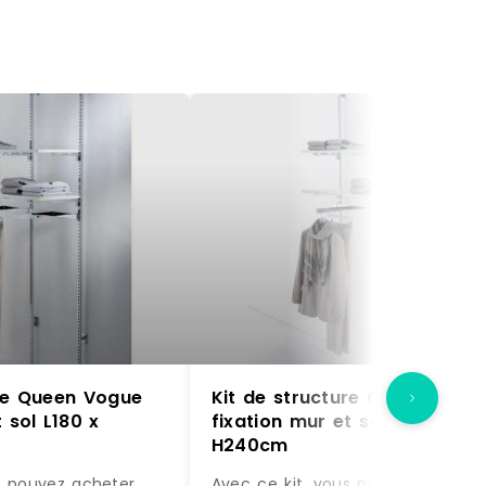
ure Queen Vogue
Kit de structure Queen Vogu
 sol L180 x
fixation mur et sol L180 x
H240cm
s pouvez acheter
Avec ce kit, vous pouvez acheter