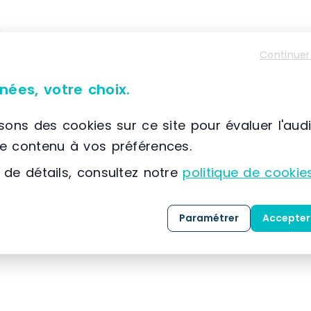
À propos de SETAM E2
Continuer
📌 Située à France, SCIONZIER, (74) Auvergne-Rhône
SETAM
est spécialisée dans la conception, la co
nées, votre choix.
solutions dédiées au
stockage
, au
classement
expertise développée depuis 1974, l’entreprise
isons des cookies sur ce site pour évaluer l'aud
référence dans l’
aménagement des espaces indu
le contenu à vos préférences.
 de détails, consultez notre
politique de cookie
Grâce à une maîtrise approfondie des métiers 
clients, SETAM propose une gamme complète de 
Paramétrer
Accepter
mesure, livrées
clé en main
.