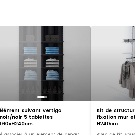
Élément suivant Vertigo
Kit de struct
noir/noir 5 tablettes
fixation mur et
L60xH240cm
H240cm
À associer à un élément de départ
Avec ce kit, vou