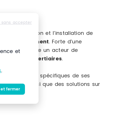
 sans accepter
-Alpes
mmercialisation et l’installation de
et au
rangement
. Forte d’une
 s’impose comme un acteur de
ience et
striels et tertiaires
.
s
.
et des besoins spécifiques de ses
produits ainsi que des solutions sur
 et fermer