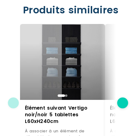
Produits similaires
Élément suivant Vertigo
Élément s
noir/noir 5 tablettes
noir/noir 
L60xH240cm
L60xH24
À associer à un élément de
À associer 