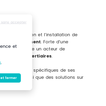
 sans accepter
-Alpes
mmercialisation et l’installation de
et au
rangement
. Forte d’une
ience et
 s’impose comme un acteur de
striels et tertiaires
.
s
.
et des besoins spécifiques de ses
produits ainsi que des solutions sur
 et fermer