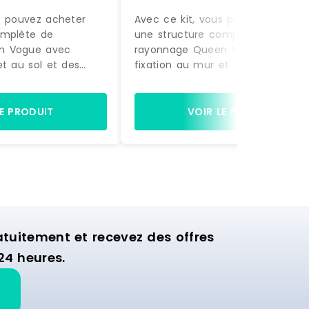
s pouvez acheter
Avec ce kit, vous pouvez acheter
omplète de
une structure complète de
n Vogue avec
rayonnage Queen Vogue avec
et au sol et des
fixation au mur et au sol et des
actement comme sur
accessoires, exactement comme
à être montée.
la photo, prête à être montée.
gères et de 2 bras
Equipée de 4 étagères et de 2 b
LE PRODUIT
VOIR LE PRODUIT
ette structure est
de suspension, cette structure es
nager la zone
idéale pour aménager la zone
ion de votre
murale d'exposition de votre
commerce.
uitement et recevez des offres
24 heures.