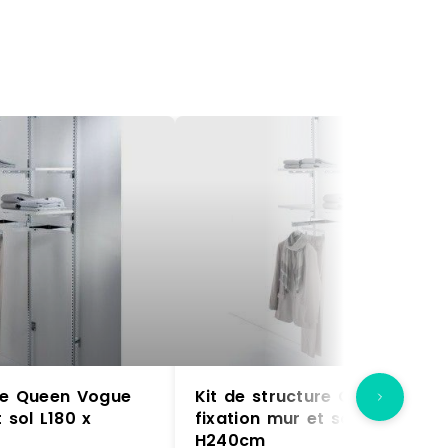
ure Queen Vogue
Kit de structure Queen Vogu
 sol L180 x
fixation mur et sol L180 x
H240cm