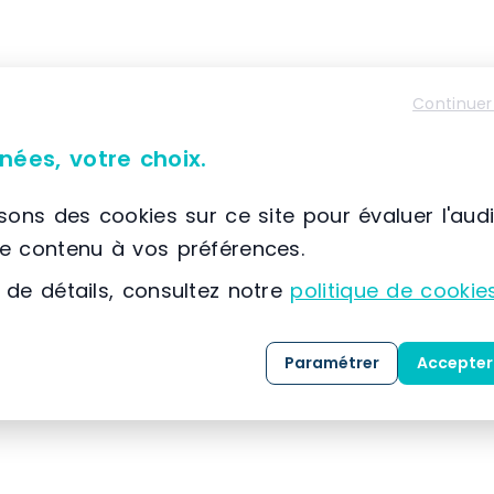
À propos de SETAM E2
Continuer
📌 Située à France, SCIONZIER, (74) Auvergne-Rhône
nées, votre choix.
SETAM
est spécialisée dans la conception, la co
solutions dédiées au
stockage
, au
classement
isons des cookies sur ce site pour évaluer l'aud
expertise développée depuis 1974, l’entreprise
le contenu à vos préférences.
référence dans l’
aménagement des espaces indu
 de détails, consultez notre
politique de cookie
Grâce à une maîtrise approfondie des métiers 
clients, SETAM propose une gamme complète de 
Paramétrer
Accepter
mesure, livrées
clé en main
.