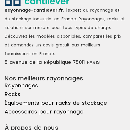
départ + suivant), vous ouvrant la
départ + sui
voie à la création de symétries
voie à la cr
Rayonnage-cantilever.fr
, l’expert du rayonnage et
visuelles saisissantes, de jeux de
visuelles sa
du stockage industriel en France. Rayonnages, racks et
couleurs s'étendant sur une belle
couleurs s'é
longueur de linéaire, ou encore de
longueur de
solutions sur mesure pour tous types de charge.
variations de hauteurs d'exposition
variations d
Découvrez les modèles disponibles, comparez les
prix
pour réaliser des mises en scène
pour réalis
distinctes et attrayantes. Le pas de
distinctes e
et demandez un
devis gratuit
aux meilleurs
50mm vous offre une véritable
50mm vous o
fournisseurs en France.
liberté d'utilisation. Veuillez noter
liberté d'uti
que cet élément suivant ne peut
que cet élé
5 avenue de la République 75011 PARIS
pas être utilisé de manière
pas être uti
autonome, il doit être associé à
autonome, il
Nos meilleurs rayonnages
l'élément de départ pour créer un
l'élément d
ensemble harmonieux. Couleur
ensemble ha
Rayonnages
principale : Noir, Matière principale
principale :
Racks
: Bois
: Bois
Équipements pour racks de stockage
Accessoires pour rayonnage
À propos de nous