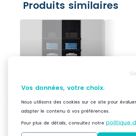
Produits similaires
Co
Vos données, votre choix.
Nous utilisons des cookies sur ce site pour évalue
Élément suivant Vertigo
Élément s
noir/noir 5 tablettes
noir/noir 
adapter le contenu à vos préférences.
L60xH240cm
L60xH24
politique 
Pour plus de détails, consultez notre
À associer à un élément de
À associer 
départ Vertigo coordonné : une
départ Vert