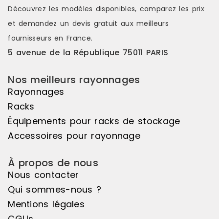
distinctes et attrayantes. Le pas de
distinctes e
Découvrez les modèles disponibles, comparez les
prix
50mm vous offre une véritable
50mm vous o
et demandez un
devis gratuit
aux meilleurs
liberté d'utilisation. Veuillez noter
liberté d'uti
que cet élément suivant ne peut
que cet élé
fournisseurs en France.
pas être utilisé de manière
pas être uti
5 avenue de la République 75011 PARIS
autonome, il doit être associé à
autonome, il
l'élément de départ pour créer un
l'élément d
ensemble harmonieux. Couleur
ensemble ha
Nos meilleurs rayonnages
principale : Noir, Matière principale
principale :
Rayonnages
: Bois
: Bois
Racks
Équipements pour racks de stockage
Accessoires pour rayonnage
À propos de nous
Nous contacter
Qui sommes-nous ?
Mentions légales
CGUs