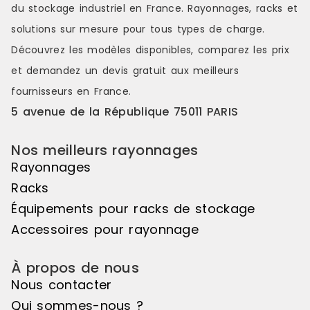
du stockage industriel en France. Rayonnages, racks et
déposées le
assemblées
solutions sur mesure pour tous types de charge.
connecteurs
Découvrez les modèles disponibles, comparez les
prix
leurs perfor
intègre 2 go
et demandez un
devis gratuit
aux meilleurs
évitent tou
fournisseurs en France.
accidentel. 
traverses ga
5 avenue de la République 75011 PARIS
stockage su
2004
Nos meilleurs rayonnages
Rayonnages
Racks
Équipements pour racks de stockage
Accessoires pour rayonnage
À propos de nous
Nous contacter
Qui sommes-nous ?