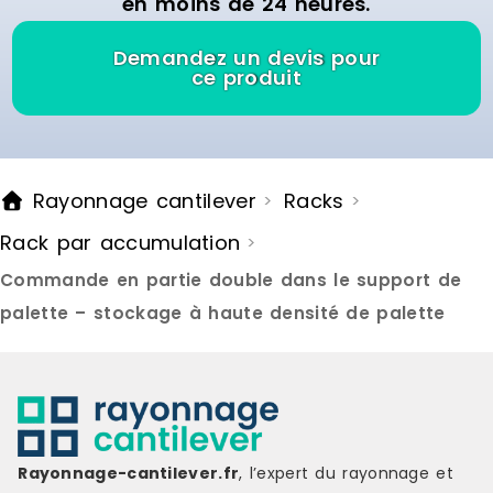
en moins de 24 heures.
trouvent en
rayonnage.L
rayonnage 
Demandez un devis pour
DIMENSIONS
ce produit
à 1,200 cm 
Longueur : 
Profondeur 
Capacités d
4500 kg / n
Rayonnage cantilever
Racks
>
>
CARACTÉRIS
Echelles : 
Rack par accumulation
>
montants av
pieds et le
Commande en partie double dans le support de
correspondan
perforées t
palette – stockage à haute densité de palette
emboîter les
de l’échelle
dimensions 
Europalette 
sera normal
Lisses : les
horizontaux 
Rayonnage-cantilever.fr
, l’expert du rayonnage et
rayonnages 