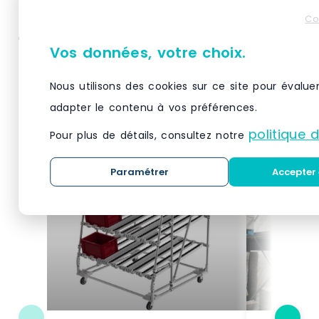
par ligne sur site ou dans nos bureaux
Co
Meilleur prix garanti pour les systèmes de
Vos données, votre choix.
défilement ligne par ligne
Nous utilisons des cookies sur ce site pour évalue
Produits similaires
adapter le contenu à vos préférences.
politique 
Pour plus de détails, consultez notre
Paramétrer
Accepter 