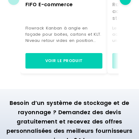
FIFO E-commerce
Rayonnage
accumulation id
stocker 
fabriquée
Flowrack Kanban à angle en
Le rayonnag
lots
façade pour boites, cartons et KLT.
accumulatio
Niveau retour vides en position
un grand no
haute. Structure Aluminium. Charge
d’une même 
150 kg par niveaux . Niveaux
système idé
réglable en hauteur et inclinaison.
marchandise
VOIR LE PRODUIT
VO
3+1 niveaux . Rails à à galets
ou en lots, 
rivetés. Guide central de
rotation est faible.
séparartion .Montage sur embases
rayonnage 
avec 2 roulettes pivotantes et 2
la forme ra
roulettes pivotantes frein
maintenues 
Référence : 58-4 Marque : Trilogiq
toute la ha
Besoin d’un système de stockage et de
d’assurer u
chaque palette. Les ra
rayonnage ? Demandez des devis
alignés les 
gratuitement et recevez des offres
et des allé
chariots de
personnalisées des meilleurs fournisseurs
prélever le