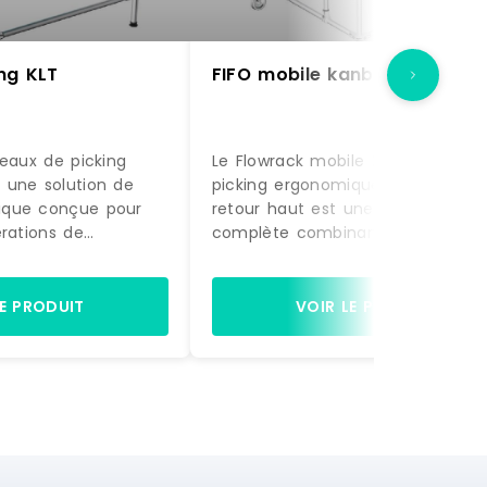
ng KLT
FIFO mobile kanban
veaux de picking
Le Flowrack mobile 2 niveaux de
 une solution de
picking ergonomique avec nivea
ique conçue pour
retour haut est une solution
érations de
complète combinant stockage
méliorer le confort
dynamique, ergonomie et mobilité.
Grâce à son
permet d'optimiser les flux de
lux FIFO et à sa
picking tout en intégrant une
LE PRODUIT
VOIR LE PRODUIT
mique, il facilite
fonction de retour des contenant
ts et fluidifie les
améliorant ainsi l'organisation glo
cking.Structure
des postes de travail.Structure lé
anteGrâce à sa
et résistanteSa structure modulai
ire en aluminium,
en aluminium permet une réduct
ficie d'une
de poids de 40 % par rapport à
ids de 40 % par
l'acier, tout en assurant robustes