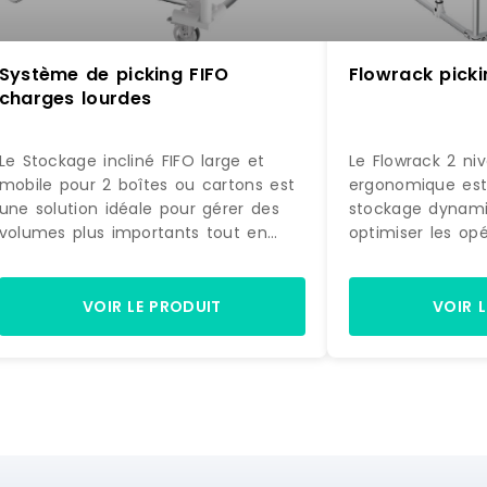
Système de picking FIFO
Flowrack picki
charges lourdes
Le Stockage incliné FIFO large et
Le Flowrack 2 ni
mobile pour 2 boîtes ou cartons est
ergonomique est
une solution idéale pour gérer des
stockage dynam
volumes plus importants tout en
optimiser les op
conservant une excellente
préparation et a
accessibilité aux produits. Sa
des opérateurs. 
conception large et inclinée permet
organisation en f
VOIR LE PRODUIT
VOIR 
d'optimiser le rangement et
conception ergono
d'améliorer la fluidité des
l'accès aux produi
opérations.Structure légère et ultra
opérations de pi
résistanteSa structure modulaire en
légère et résist
aluminium réduit le poids de 40 %
structure modula
par rapport à une structure en acier,
ce flowrack béné
tout en garantissant une excellente
réduction de po