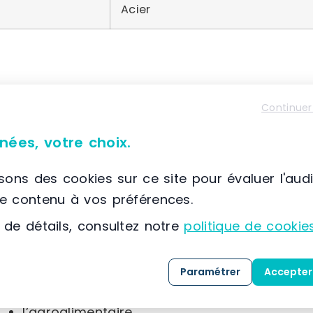
Acier
À propos de Trilogiq
Continuer
📌 Située à France, Saint Ouen l’Aumone, (95) Ile-d
nées, votre choix.
Trilogiq propose
GRAPHIT
, une solution innova
composés de connecteurs, de tubes et de matér
isons des cookies sur ce site pour évaluer l'aud
le contenu à vos préférences.
Les applications de
GRAPHIT
couvrent une larg
 de détails, consultez notre
politique de cookie
la santé,
la distribution,
Paramétrer
Accepter
le tourisme,
l’agroalimentaire,