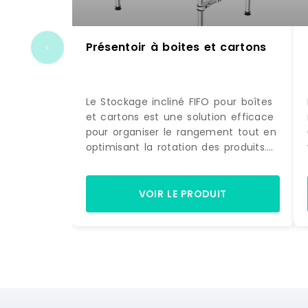
Présentoir à boites et cartons
Le Stockage incliné FIFO pour boîtes
et cartons est une solution efficace
pour organiser le rangement tout en
optimisant la rotation des produits.
Grâce à son inclinaison et à son
système FIFO, il facilite l'accès aux
objets et améliore la fluidité des flux
VOIR LE PRODUIT
logistiques.Structure légère et
résistanteGrâce à sa structure
modulaire en aluminium, ce système
de stockage bénéficie d'une
réduction de poids de 40 % par
rapport à une structure en acier
conventionnelle, tout en conservant