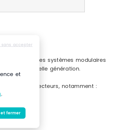
 sans accepter
e-France
nte basée sur des systèmes modulaires
iaux de nouvelle génération.
ience et
e gamme de secteurs, notamment :
s
.
 et fermer