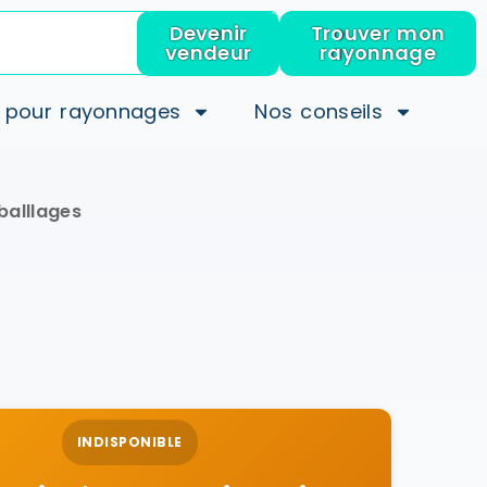
Devenir
Trouver mon
vendeur
rayonnage
 pour rayonnages
Nos conseils
balllages
INDISPONIBLE