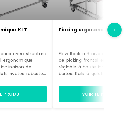
omique KLT
Picking ergonomique FIFO
veaux avec structure
Flow Rack à 3 niveaux avec struc
al ergonomique
de picking frontal ergonomique
inclinaison de
réglable à haute inclinaison de
alets rivetés robustes
boites. Rails à galets rivetés robu
et centraux anti
.Guides latéraux et centraux anti
imisation du flux .
blocage pour optimisation du flux
ium . Montage sur
Structure Aluminium . Montage s
LE PRODUIT
VOIR LE PRODUIT
lettes avec 2
sur embases roulettes avec 2
tes et 2 roulettes
roulettes pivotantes et 2 roulette
frein Référence : 15-
pivotantes avec frein Référence :
iq
4 Marque : Trilogiq