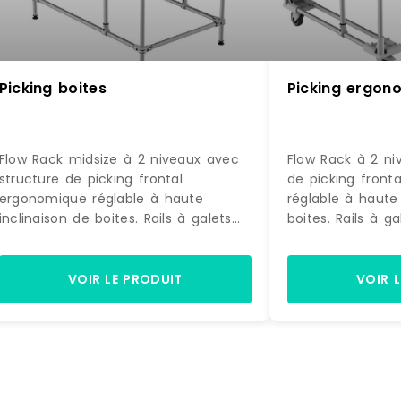
Picking boites
Picking ergon
Flow Rack midsize à 2 niveaux avec
Flow Rack à 2 ni
structure de picking frontal
de picking front
ergonomique réglable à haute
réglable à haute 
inclinaison de boites. Rails à galets
boites. Rails à g
rivetés robustes .Guides latéraux anti
.Guides latéraux 
blocage. Structure Aluminium .
blocage pour opt
Montage sur pieds réglables
Structure Alumin
VOIR LE PRODUIT
VOIR 
Référence : 15-2 Marque : Trilogiq
sur embases rou
roulettes pivotan
pivotantes avec 
3 Marque : Trilog