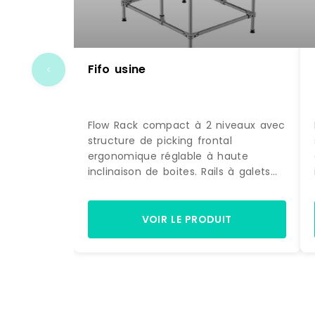
Fifo usine
Flow Rack compact à 2 niveaux avec
structure de picking frontal
ergonomique réglable à haute
inclinaison de boites. Rails à galets
rivetés robustes . Structure en
Aluminium . Montage sur pieds
réglables Référence : 15-1 Marque :
VOIR LE PRODUIT
Trilogiq