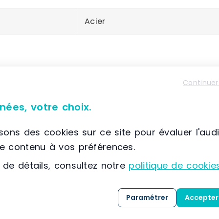
Acier
Continuer
À propos de Trilogiq
📌 Située à France, Saint Ouen l’Aumone, (95) Ile-d
nées, votre choix.
Trilogiq propose
GRAPHIT
, une solution innova
composés de connecteurs, de tubes et de matér
isons des cookies sur ce site pour évaluer l'aud
le contenu à vos préférences.
Les applications de
GRAPHIT
couvrent une larg
 de détails, consultez notre
politique de cookie
la santé,
Paramétrer
Accepter
la distribution,
le tourisme,