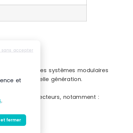
 sans accepter
e-France
nte basée sur des systèmes modulaires
iaux de nouvelle génération.
ience et
e gamme de secteurs, notamment :
s
.
 et fermer