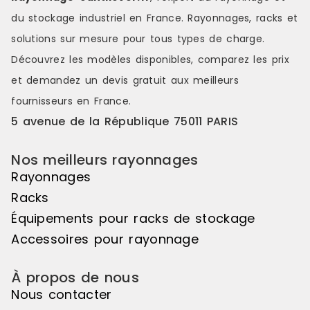
de charge élevéeChaque niveau
charge éle
du stockage industriel en France. Rayonnages, racks et
peut supporter jusqu'à 300 kgs,
supporter j
pour une charge admissible totale
une charge 
solutions sur mesure pour tous types de charge.
de 380 kgs, garantissant une
750 kgs, pe
Découvrez les modèles disponibles, comparez les
prix
utilisation fiable avec des charges
charges imp
importantes.Prêt à l'emploiLivré
sécurité.Prêt
et demandez un
devis gratuit
aux meilleurs
entièrement assemblé, le
entièrement
fournisseurs en France.
Stockage incliné FIFO est
Stockage inc
immédiatement opérationnel et
mobile est
5 avenue de la République 75011 PARIS
constitue une solution simple,
opérationnel
robuste et performante pour
solution fia
Nos meilleurs rayonnages
structurer efficacement le
performante
stockage. Référence : 29C-1
stockage et 
Rayonnages
Disponibilité : Disponible Marque :
Référence : 
Racks
Trilogiq
Disponible M
Équipements pour racks de stockage
Accessoires pour rayonnage
À propos de nous
Nous contacter