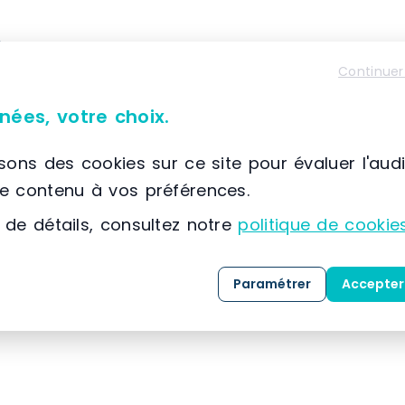
À propos de SETAM E2
Continuer
📌 Située à France, SCIONZIER, (74) Auvergne-Rhône
SETAM
est spécialisée dans la conception, la co
nées, votre choix.
solutions dédiées au
stockage
, au
classement
expertise développée depuis 1974, l’entreprise
isons des cookies sur ce site pour évaluer l'aud
référence dans l’
aménagement des espaces indu
le contenu à vos préférences.
 de détails, consultez notre
politique de cookie
Grâce à une maîtrise approfondie des métiers 
clients, SETAM propose une gamme complète de 
Paramétrer
Accepter
mesure, livrées
clé en main
.