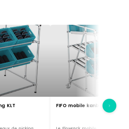
ng KLT
FIFO mobile kanban
veaux de picking
Le Flowrack mobile 2 niveaux de