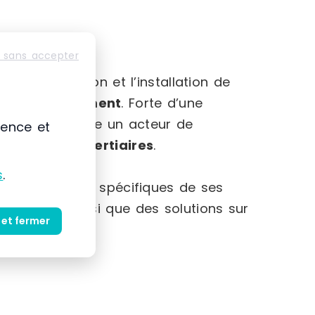
 sans accepter
-Alpes
mmercialisation et l’installation de
et au
rangement
. Forte d’une
 s’impose comme un acteur de
ience et
striels et tertiaires
.
s
.
et des besoins spécifiques de ses
produits ainsi que des solutions sur
 et fermer