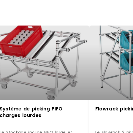
Système de picking FIFO
Flowrack picki
charges lourdes
Le Stockage incliné FIFO large et
Le Flowrack 2 ni