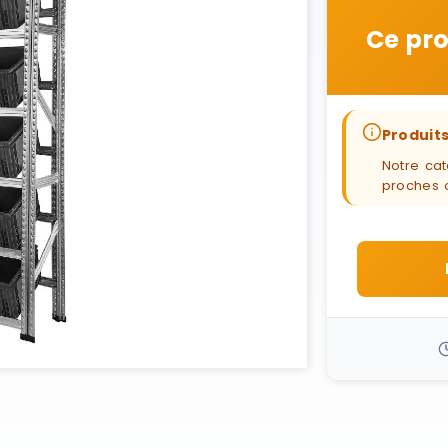
Ce pro
Produits
Notre cat
proches 